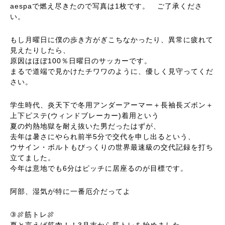
aespaで燃え尽きたので写真は1枚です。 ご了承くださ
い。
もし月曜日に僕の歩き方がぎこちなかったり、異常に疲れて
見えたりしたら、
原因はほぼ100％日曜日のサッカーです。
まるで道端で見かけたチワワのように、優しく見守ってくだ
さい。
学生時代、炎天下で冬用アンダーアーマー＋長袖長ズボン＋
上下ピステ(ウィンドブレーカー)着用という
夏の灼熱地獄を耐え抜いた男だったはずが、
去年は暑さにやられ前半5分で交代を申し出るという、
ウサイン・ボルトもびっくりの世界最速級の交代記録を打ち
立てました。
今年は意地でも6分はピッチに居座るのが目標です。
阿部、湿気が特に一番厄介だってよ
③🍖筋トレ🍖