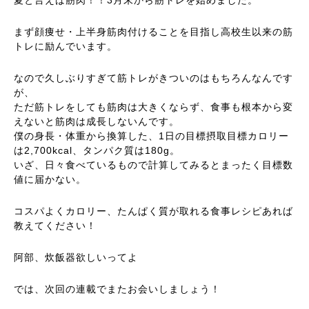
夏と言えば筋肉！！3月末から筋トレを始めました。
まず顔痩せ・上半身筋肉付けることを目指し高校生以来の筋
トレに励んでいます。
なので久しぶりすぎて筋トレがきついのはもちろんなんです
が、
ただ筋トレをしても筋肉は大きくならず、食事も根本から変
えないと筋肉は成長しないんです。
僕の身長・体重から換算した、1日の目標摂取目標カロリー
は2,700kcal、タンパク質は180g。
いざ、日々食べているもので計算してみるとまったく目標数
値に届かない。
コスパよくカロリー、たんぱく質が取れる食事レシピあれば
教えてください！
阿部、炊飯器欲しいってよ
では、次回の連載でまたお会いしましょう！