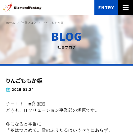
ENTRY
ホーム
社員ブログ
りんごももか姫
BLOG
社員ブログ
りんごももか姫
2025.01.24
チー！！ ≣✋ 🀄🀄🀄
どうも、ITソリューション事業部の塚原です。
冬になると本当に
「冬はつとめて。雪のふりたるはいうべきにあらず。