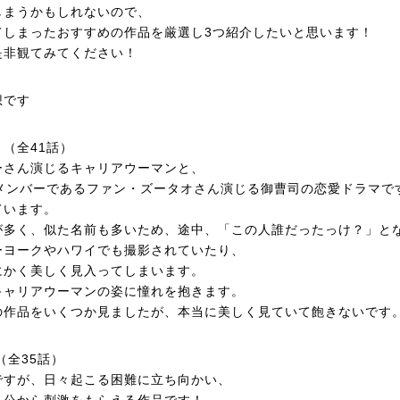
しまうかもしれないので、
てしまったおすすめの作品を厳選し3つ紹介したいと思います！
是非観てみてください！
想です
（全41話）
ーさん演じるキャリアウーマンと、
元メンバーであるファン・ズータオさん演じる御曹司の恋愛ドラマで
ています。
が多く、似た名前も多いため、途中、「この人誰だったっけ？」と
ーヨークやハワイでも撮影されていたり、
にかく美しく見入ってしまいます。
キャリアウーマンの姿に憧れを抱きます。
の作品をいくつか見ましたが、本当に美しく見ていて飽きないです
（全35話）
ですが、日々起こる困難に立ち向かい、