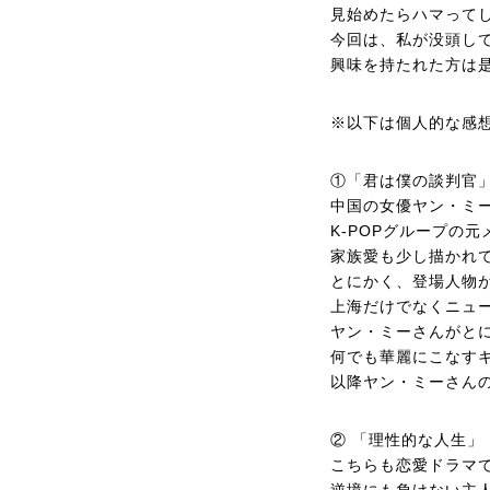
見始めたらハマって
今回は、私が没頭し
興味を持たれた方は
※以下は個人的な感
①「君は僕の談判官」
中国の女優ヤン・ミ
K-POPグループの
家族愛も少し描かれ
とにかく、登場人物
上海だけでなくニュ
ヤン・ミーさんがと
何でも華麗にこなす
以降ヤン・ミーさん
② 「理性的な人生」
こちらも恋愛ドラマ