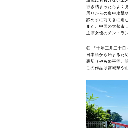
逆境にも負けない主
行き詰まったらよく
周りからの集中攻撃
諦めずに前向きに進
また、中国の大都市
主演女優のチン・ラ
③ 「十年三月三十日
日本語から始まるた
裏切りやもめ事等、
この作品は宮城県や